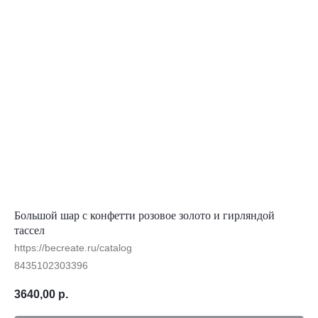
Большой шар с конфетти розовое золото и гирляндой
тассел
https://becreate.ru/catalog
8435102303396
3640,00
р.