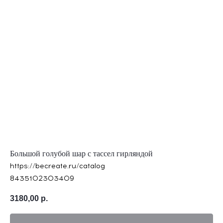
Большой голубой шар с тассел гирляндой
https://becreate.ru/catalog
8435102303409
3180,00
р.