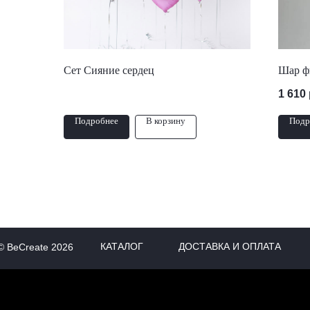
Сет Сияние сердец
Шар ф
1 610
Подробнее
В корзину
Подр
КАТАЛОГ
ДОСТАВКА И ОПЛАТА
© BeCreate 2026