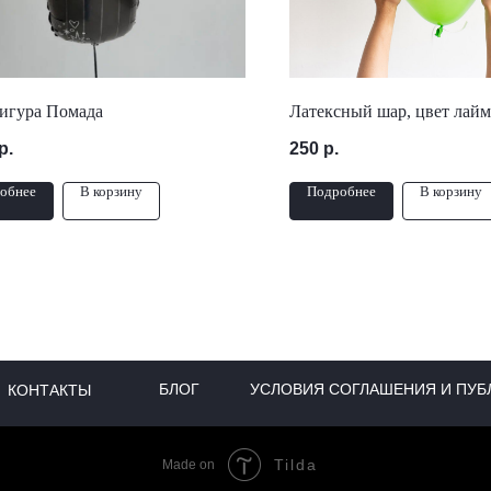
игура Помада
Латексный шар, цвет лайм
р.
250
р.
обнее
В корзину
Подробнее
В корзину
БЛОГ
УСЛОВИЯ СОГЛАШЕНИЯ И ПУБ
КОНТАКТЫ
Tilda
Made on