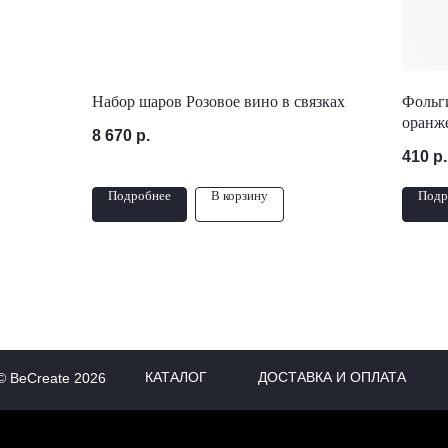
Набор шаров Розовое вино в связках
Фольги
оранж
8 670
р.
410
р.
Подробнее
В корзину
Подр
КАТАЛОГ
ДОСТАВКА И ОПЛАТА
© BeCreate 2026