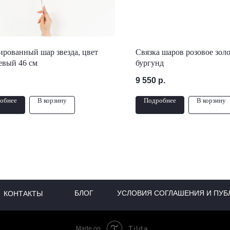
рованный шар звезда, цвет
Связка шаров розовое золо
евый 46 см
бургунд
9 550
р.
обнее
В корзину
Подробнее
В корзину
БЛОГ
УСЛОВИЯ СОГЛАШЕНИЯ И ПУБ
КОНТАКТЫ
Tilda
Made on