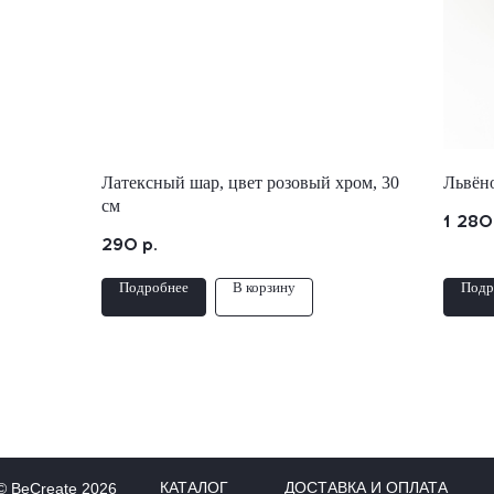
Латексный шар, цвет розовый хром, 30
Львён
см
1 280
290
р.
Подробнее
В корзину
Подр
КАТАЛОГ
ДОСТАВКА И ОПЛАТА
© BeCreate 2026