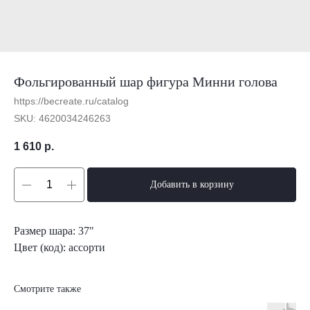
Фольгированный шар фигура Минни голова
https://becreate.ru/catalog
SKU:
4620034246263
1 610
р.
Добавить в корзину
Размер шара: 37"
Цвет (код): ассорти
Смотрите также