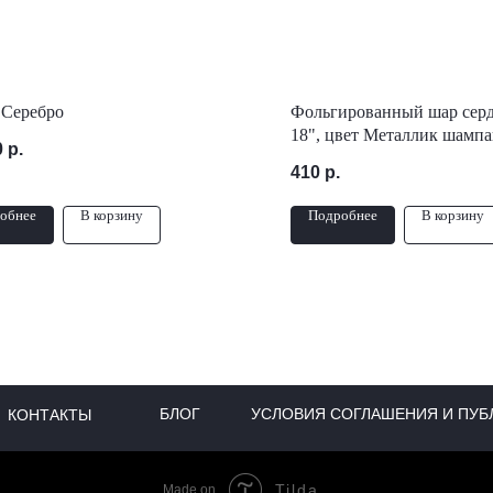
 Серебро
Фольгированный шар серд
18", цвет Металлик шампа
0
р.
410
р.
обнее
В корзину
Подробнее
В корзину
БЛОГ
УСЛОВИЯ СОГЛАШЕНИЯ И ПУБ
КОНТАКТЫ
Tilda
Made on