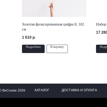
Золотая фольгированная цифра 8, 102
Набор
см
17 28
1 610
р.
Подробнее
В корзину
Подр
КАТАЛОГ
ДОСТАВКА И ОПЛАТА
© BeCreate 2026