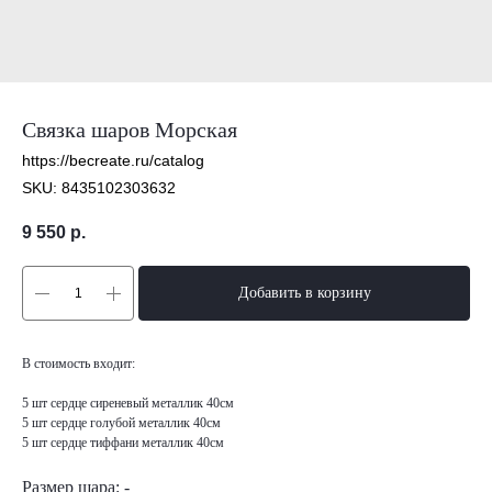
Связка шаров Морская
https://becreate.ru/catalog
SKU:
8435102303632
9 550
р.
Добавить в корзину
В стоимость входит:
5 шт сердце сиреневый металлик 40см
5 шт сердце голубой металлик 40см
5 шт сердце тиффани металлик 40см
Размер шара: -