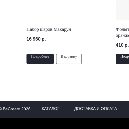
Набор шаров Макарун
Фольги
оранж
16 960
р.
410
р.
Подробнее
В корзину
Подр
КАТАЛОГ
ДОСТАВКА И ОПЛАТА
© BeCreate 2026