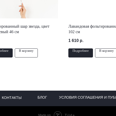
рованный шар звезда, цвет
Лавандовая фольгированна
евый 46 см
102 см
1 610
р.
обнее
В корзину
Подробнее
В корзину
БЛОГ
УСЛОВИЯ СОГЛАШЕНИЯ И ПУБ
КОНТАКТЫ
Tilda
Made on