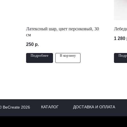
Латексный шар, цвет персиковый, 30
Лебед
см
1 280
250
р.
Подробнее
В корзину
Подр
КАТАЛОГ
ДОСТАВКА И ОПЛАТА
© BeCreate 2026