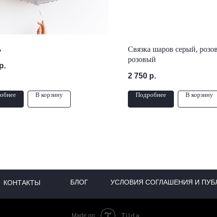
ь
Связка шаров серый, розо
розовый
р.
2 750
р.
обнее
В корзину
Подробнее
В корзину
БЛОГ
УСЛОВИЯ СОГЛАШЕНИЯ И ПУБ
КОНТАКТЫ
Tilda
Made on