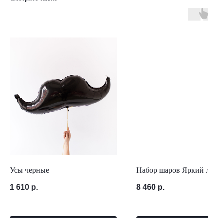
Усы черные
Набор шаров Яркий лео
1 610
р.
8 460
р.