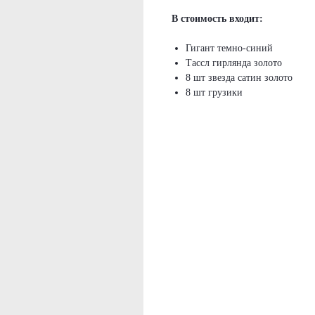
В стоимость входит:
Гигант темно-синий
Тассл гирлянда золото
8 шт звезда сатин золото
8 шт грузики