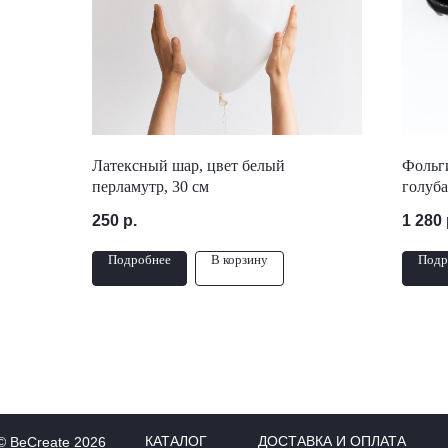
Латексный шар, цвет белый
Фольг
перламутр, 30 см
голуба
250
р.
1 280
Подробнее
В корзину
Подр
КАТАЛОГ
ДОСТАВКА И ОПЛАТА
© BeCreate 2026