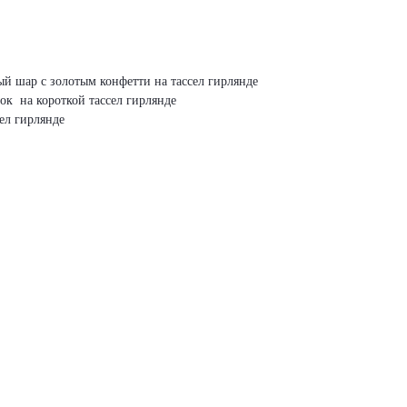
й шар с золотым конфетти на тассел гирлянде
ок на короткой тассел гирлянде
ел гирлянде