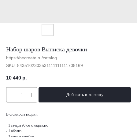
Набор шаров Выписка девочки
https://becreate.ru/catalog
SKU:
8435102303531111111111708169
10 440
р.
Добавить в корзину
В стоимость входит:
- 1 звезда 90 см с надписью
- 1 облако
- 3 сердца серебро