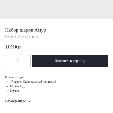
Набор шаров Амур
SKU:
212121211012
11 910
р.
Добавить в корзину
В набор входит:
17 сердец Grabo красный глянцевый
Мишка ПД
Грузик
Размер шара: -