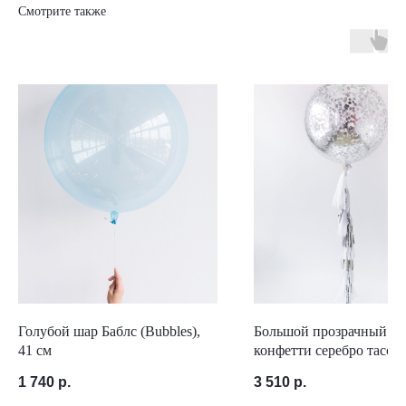
Смотрите также
Голубой шар Баблс (Bubbles),
Большой прозрачный ша
41 см
конфетти серебро тассел
гирляндой
1 740
р.
3 510
р.