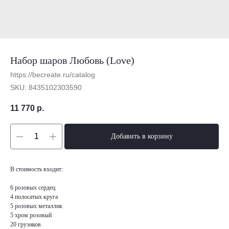
Набор шаров Любовь (Love)
https://becreate.ru/catalog
SKU:
8435102303590
11 770
р.
Добавить в корзину
В стоимость входит:
6 розовых сердец
4 полосатых круга
5 розовых металлик
5 хром розовый
20 грузиков