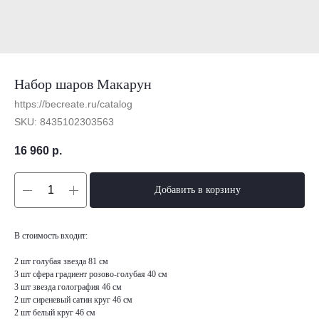
Набор шаров Макарун
https://becreate.ru/catalog
SKU:
8435102303563
16 960
р.
Добавить в корзину
В стоимость входит:
2 шт голубая звезда 81 см
3 шт сфера градиент розово-голубая 40 см
3 шт звезда голография 46 см
2 шт сиреневый сатин круг 46 см
2 шт белый круг 46 см