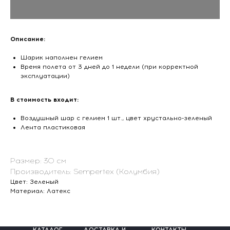
Описание:
Шарик наполнен гелием
Время полета от 3 дней до 1 недели (при корректной
эксплуатации)
В стоимость входит:
Воздушный шар с гелием 1 шт., цвет хрустально-зеленый
Лента пластиковая
Размер: 30 см
Производитель: Sempertex (Колумбия)
Цвет: Зеленый
Материал: Латекс
КАТАЛОГ
ДОСТАВКА И
КОНТАКТЫ