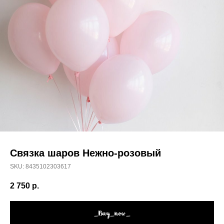
Связка шаров Нежно-розовый
SKU:
8435102303617
2 750
р.
_Buy_now_