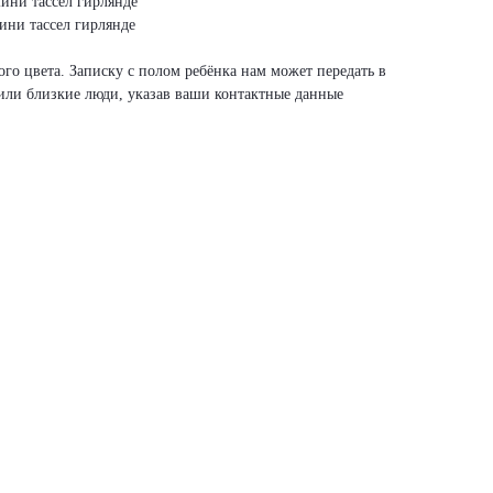
ини тассел гирлянде
ини тассел гирлянде
го цвета. Записку с полом ребёнка нам может передать в
или близкие люди, указав ваши контактные данные